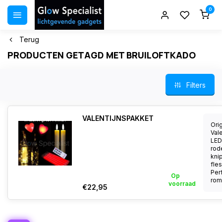
0
Terug
PRODUCTEN GETAGD MET BRUILOFTKADO
Filters
VALENTIJNSPAKKET
Ori
Val
LED
rod
kni
fle
Per
Op
roma
voorraad
€22,95