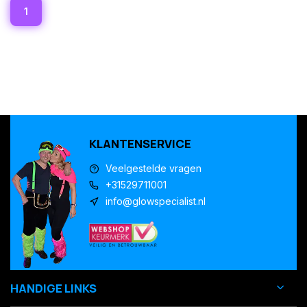
1
KLANTENSERVICE
Veelgestelde vragen
+31529711001
info@glowspecialist.nl
HANDIGE LINKS