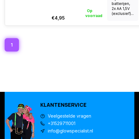
batterijen,
2x AA 1,5V
Op
(exclusief)...
voorraad
€4,95
1
KLANTENSERVICE
Veelgestelde vragen
+31529711001
info@glowspecialist.nl