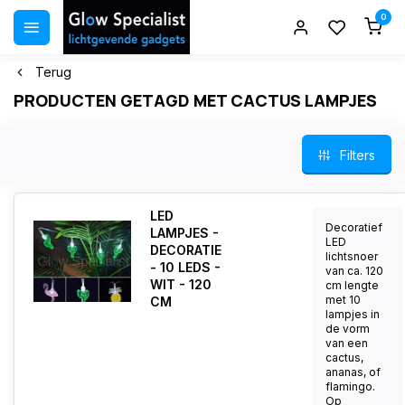
0
Terug
PRODUCTEN GETAGD MET CACTUS LAMPJES
Filters
LED
Decoratief
LAMPJES -
LED
DECORATIE
lichtsnoer
- 10 LEDS -
van ca. 120
WIT - 120
cm lengte
met 10
CM
lampjes in
de vorm
van een
cactus,
ananas, of
flamingo.
Op