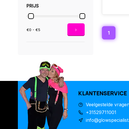
PRIJS
€0 - €5
1
KLANTENSERVICE
Veelgestelde vrage
+31529711001
info@glowspecialist