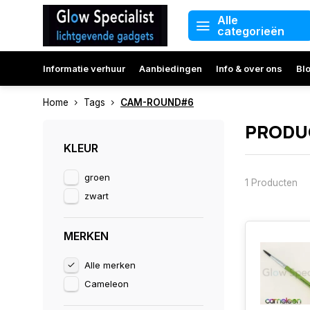
Alle
categorieën
Informatie verhuur
Aanbiedingen
Info & over ons
Bl
Home
Tags
CAM-ROUND#6
PRODU
KLEUR
groen
1 Producten
zwart
MERKEN
Alle merken
Cameleon