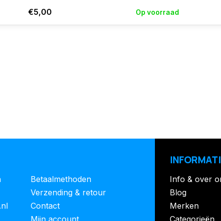
€5,00
Op voorraad
INFORMATI
n
Betaalmethoden
Info & over o
Verzending & retour
Blog
.nl
Contact
Merken
Mijn account
Categorieën