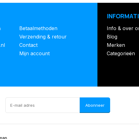
INFORMATI
n
Betaalmethoden
Info & over o
Verzending & retour
Blog
.nl
Contact
Merken
Mijn account
Categorieën
Abonneer
emap