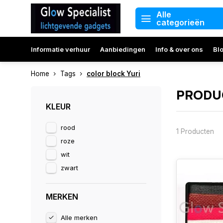
Alle
categorieën
Informatie verhuur
Aanbiedingen
Info & over ons
Bl
Home
Tags
color block Yuri
PRODUC
KLEUR
rood
1 Producten
roze
wit
zwart
MERKEN
Alle merken