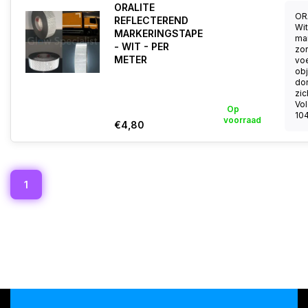
ORALITE
OR
REFLECTEREND
Wit
MARKERINGSTAPE
ma
- WIT - PER
zor
METER
voe
obj
do
zic
Vo
Op
104
voorraad
€4,80
1