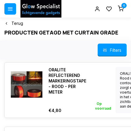
0
Terug
PRODUCTEN GETAGD MET CURTAIN GRADE
Filters
ORALITE
ORALI
REFLECTEREND
Rood 
MARKERINGSTAPE
conto
- ROOD - PER
zorgt 
METER
voertu
in het
zichtb
Op
aan de
voorraad
€4,80