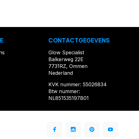
E
CONTACTGEGEVENS
ns
Glow Specialist
Balkerweg 22E
7731RZ, Ommen
Nederland
KVK nummer: 55026834
Btw nummer:
NL851535197B01