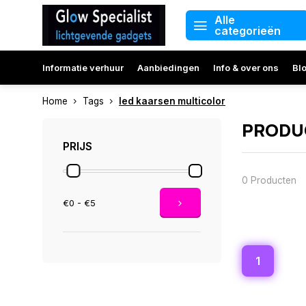
Alle
categorieën
Informatie verhuur
Aanbiedingen
Info & over ons
Bl
Home
Tags
led kaarsen multicolor
PRODU
PRIJS
0 Producten
€0 - €5
1