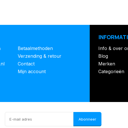
INFORMATI
n
Betaalmethoden
Info & over o
Verzending & retour
Blog
.nl
Contact
Merken
Mijn account
Categorieën
Abonneer