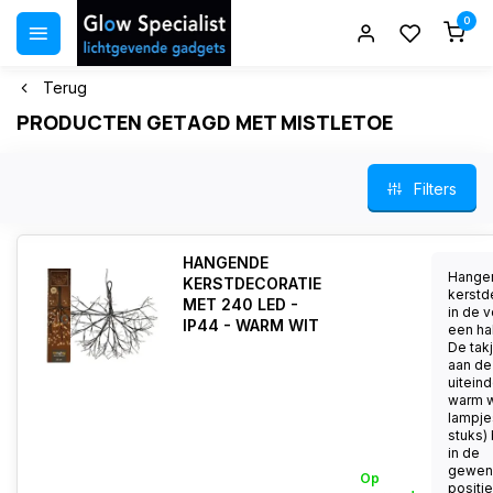
0
Terug
PRODUCTEN GETAGD MET MISTLETOE
Filters
HANGENDE
Hange
KERSTDECORATIE
kerstd
MET 240 LED -
in de 
IP44 - WARM WIT
een ha
De tak
aan de
uitein
warm w
lampje
stuks) 
in de
gewen
Op
positie.