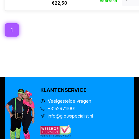
voorraad
€22,50
1
KLANTENSERVICE
Veelgestelde vragen
+31529711001
info@glowspecialist.nl