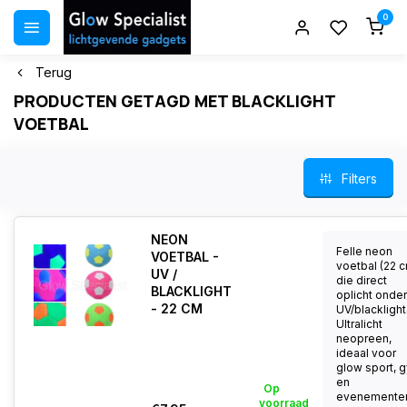
0
Terug
PRODUCTEN GETAGD MET BLACKLIGHT
VOETBAL
Filters
NEON
Felle neon
VOETBAL -
voetbal (22 
UV /
die direct
BLACKLIGHT
oplicht onder
- 22 CM
UV/blacklight
Ultralicht
neopreen,
ideaal voor
glow sport, 
en
Op
evenementen.
voorraad