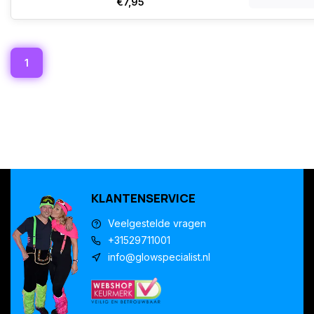
€7,95
1
KLANTENSERVICE
Veelgestelde vragen
+31529711001
info@glowspecialist.nl