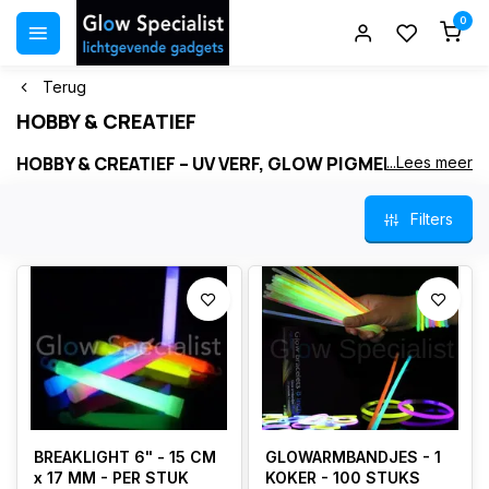
0
Terug
HOBBY & CREATIEF
HOBBY & CREATIEF – UV VERF, GLOW PIGMENT &
...Lees meer
MATERIALEN VOOR LICHTGEVENDE PROJECTEN
Filters
Of je nu schildert, knutselt, bouwt of experimenteert met
glow‑effecten: in onze categorie Hobby & Creatief vind je alles om
jouw creatieve project tot leven te brengen . Van krachtige
UV‑verf en glow‑pigment tot spuitbussen, tule, crepepapier en
glow‑accessoires .
UV & blacklight verf – ideaal voor kunst, decor en evenementen
Glow in the dark pigment – sterke lichtopslag voor unieke effecten
Spuitbussen & markers – Montana, Motip en andere topmerken
Knutselmaterialen – tule, crepepapier, foam en decoratieve basics
Glow‑accessoires – glowsticks, connectors en creatieve
toepassingen
BREAKLIGHT 6" - 15 CM
GLOWARMBANDJES - 1
x 17 MM - PER STUK
KOKER - 100 STUKS