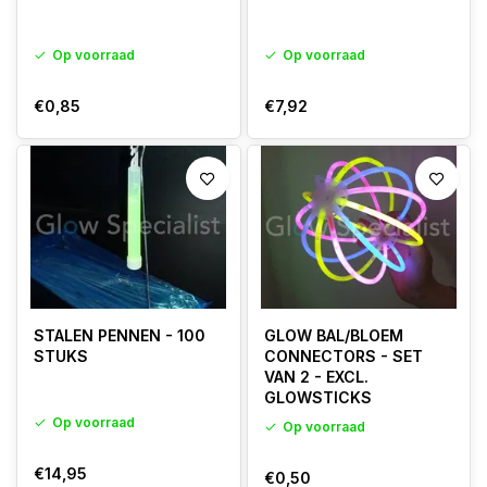
Bekijk hieronder alle creatieve materialen en laat je inspireren om
iets bijzonders te maken .
Op voorraad
Op voorraad
€0,85
€7,92
STALEN PENNEN - 100
GLOW BAL/BLOEM
STUKS
CONNECTORS - SET
VAN 2 - EXCL.
GLOWSTICKS
Op voorraad
Op voorraad
€14,95
€0,50