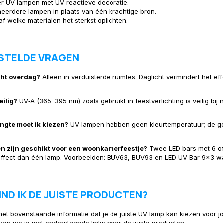
r UV‑lampen met UV‑reactieve decoratie.
eerdere lampen in plaats van één krachtige bron.
af welke materialen het sterkst oplichten.
STELDE VRAGEN
cht overdag?
Alleen in verduisterde ruimtes. Daglicht vermindert het eff
eilig?
UV‑A (365–395 nm) zoals gebruikt in feestverlichting is veilig bij 
engte moet ik kiezen?
UV‑lampen hebben geen kleurtemperatuur; de golf
n zijn geschikt voor een woonkamerfeestje?
Twee LED‑bars met 6 of
ffect dan één lamp. Voorbeelden: BUV63, BUV93 en LED UV Bar 9x3 wa
ND IK DE JUISTE PRODUCTEN?
t bovenstaande informatie dat je de juiste UV lamp kan kiezen voor j
zen we je met onderstaande links naar de juiste producten.