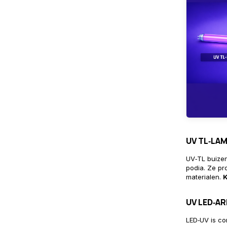
UV TL‑LA
UV‑TL
buizen
podia. Ze pr
materialen.
K
UV LED‑A
LED‑UV
is co