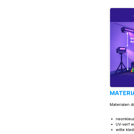
MATERIA
Materialen di
neonkleur
UV‑verf e
witte kled