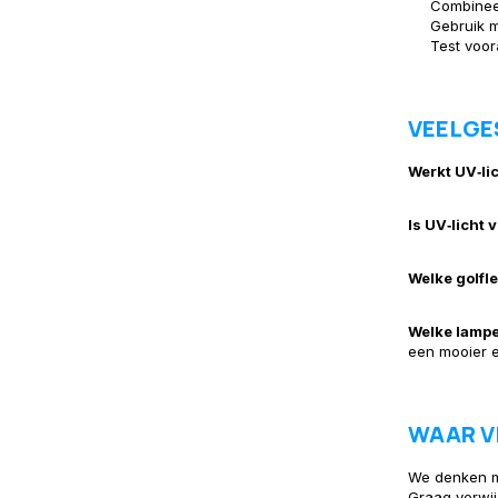
Combinee
Gebruik m
Test voor
VEELGE
Werkt UV‑li
Is UV‑licht v
Welke golfl
Welke lampe
een mooier e
WAAR VI
We denken me
Graag verwij