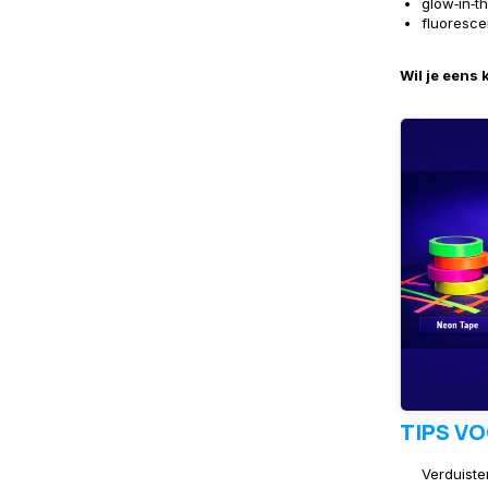
glow‑in‑t
fluoresce
Wil je eens 
TIPS V
Verduiste