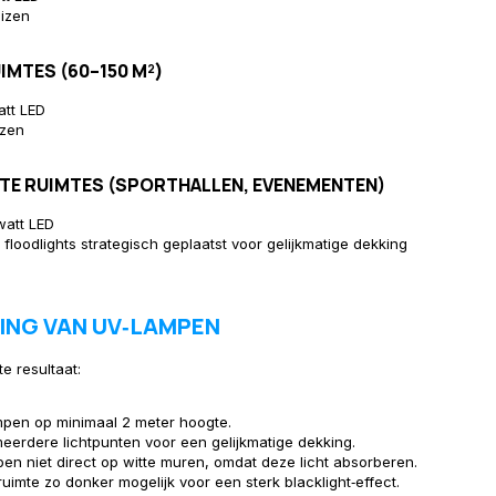
izen
IMTES (60–150 M²)
att LED
izen
TE RUIMTES (SPORTHALLEN, EVENEMENTEN)
watt LED
floodlights strategisch geplaatst voor gelijkmatige dekking
ING VAN UV‑LAMPEN
e resultaat:
mpen op minimaal 2 meter hoogte.
eerdere lichtpunten voor een gelijkmatige dekking.
pen niet direct op witte muren, omdat deze licht absorberen.
uimte zo donker mogelijk voor een sterk blacklight‑effect.