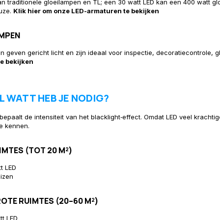
an traditionele gloeilampen en TL; een 30 watt LED kan een 400 watt glo
euze.
Klik hier om onze LED-armaturen te bekijken
AMPEN
en
geven gericht licht en zijn ideaal voor inspectie, decoratiecontrole, g
e bekijken
L WATT HEB JE NODIG?
epaalt de intensiteit van het blacklight‑effect. Omdat LED veel krachtige
e kennen.
IMTES (TOT 20 M²)
t LED
izen
OTE RUIMTES (20–60 M²)
tt LED