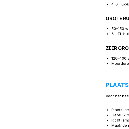
4-6 TL‑bu
GROTE RU
50–150 w
6+ TL‑bu
ZEER GRO
120–400 
Meerdere 
PLAATS
Voor het best
Plaats la
Gebruik m
Richt lam
Maak de r