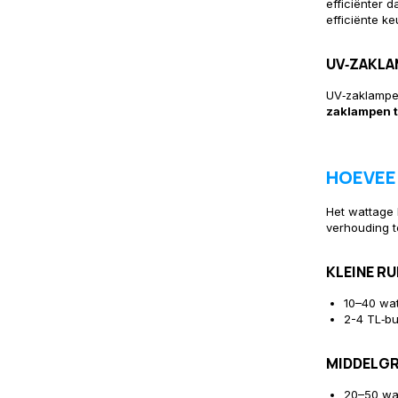
efficiënter d
efficiënte k
UV‑ZAKL
UV‑zaklamp
zaklampen t
HOEVEE
Het wattage b
verhouding t
KLEINE RU
10–40 wat
2-4 TL‑bu
MIDDELGR
20–50 wa