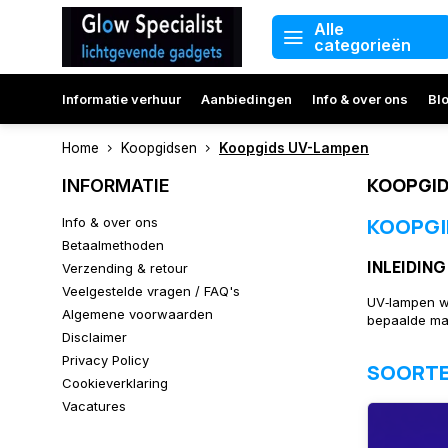
Alle
categorieën
Informatie verhuur
Aanbiedingen
Info & over ons
Bl
Home
Koopgidsen
Koopgids UV-Lampen
KOOPGID
INFORMATIE
KOOPGI
Info & over ons
Betaalmethoden
INLEIDING
Verzending & retour
Veelgestelde vragen / FAQ's
UV‑lampen wo
Algemene voorwaarden
bepaalde mat
Disclaimer
Privacy Policy
SOORTE
Cookieverklaring
Vacatures