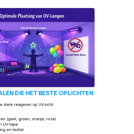
LEN DIE HET BESTE OPLICHTEN
e sterk reageren op UV‑licht:
en (geel, groen, oranje, roze)
n UV‑tape
ing en textiel