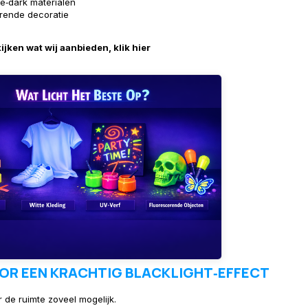
he‑dark materialen
rende decoratie
kijken wat wij aanbieden, klik hier
OOR EEN KRACHTIG BLACKLIGHT‑EFFECT
r de ruimte zoveel mogelijk.