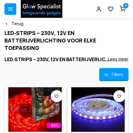
0
Terug
LED‑STRIPS – 230V, 12V EN
BATTERIJVERLICHTING VOOR ELKE
TOEPASSING
LED‑STRIPS – 230V, 12V EN BATTERIJVERLICHTING
...Lees meer
VOOR ELKE TOEPASSING
Filters
Bij Glow Specialist vind je LED‑strips voor
elke situatie
– van vaste
installaties tot mobiele projecten .
Of je nu kiest voor krachtige
230V‑strips
, flexibele
12V‑verlichting
voor voertuigen of
batterij‑LED‑strips
voor
carnavalswagens en tijdelijke decoraties, wij hebben de juiste
oplossing .
-33%