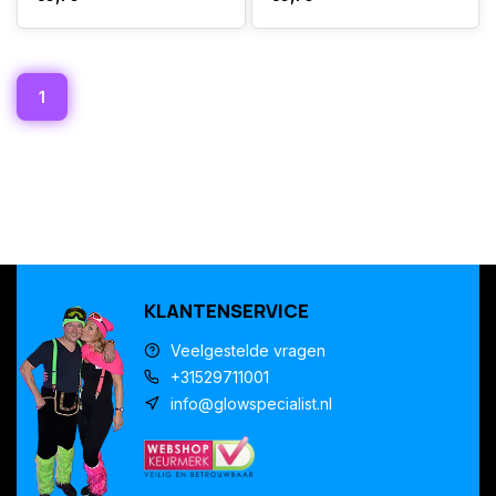
1
KLANTENSERVICE
Veelgestelde vragen
+31529711001
info@glowspecialist.nl