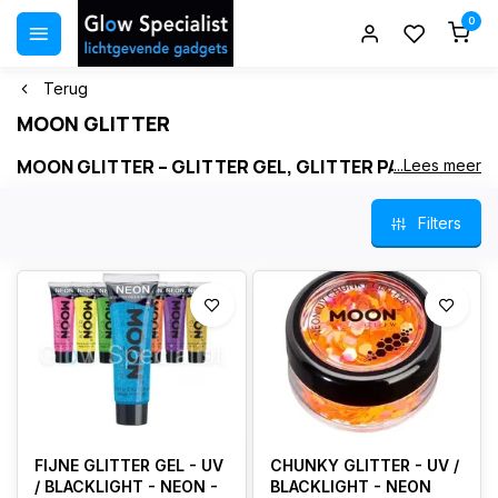
0
Terug
MOON GLITTER
MOON GLITTER – GLITTER GEL, GLITTER PAINT &
...Lees meer
FACE JEWELS
Filters
Moon Glitter is de sprankelende lijn van Moon Creations,
ontworpen voor glamour, creativiteit en expressie . Gebruik de
glitterproducten op gezicht, lichaam of haar voor een opvallende
look tijdens feesten, festivals of fotoshoots . Moon Glitter maakt
deel uit van de complete Moon‑collectie, samen met
Moon Glow
UV
,
Moon Terror
,
Cosmic Moon
en
Face Jewels
.
Glitter Gel – kant‑en‑klaar, direct aan te brengen zonder lijm
Glitter Paint – intense glans met precieze applicatie
Glitter Lipstick – sprankelende lippen met metallic finish
Glitter Nail Polish – glanzende nagels voor elke gelegenheid
Face Jewels – zelfklevende steentjes voor extra glamour
FIJNE GLITTER GEL - UV
CHUNKY GLITTER - UV /
/ BLACKLIGHT - NEON -
BLACKLIGHT - NEON