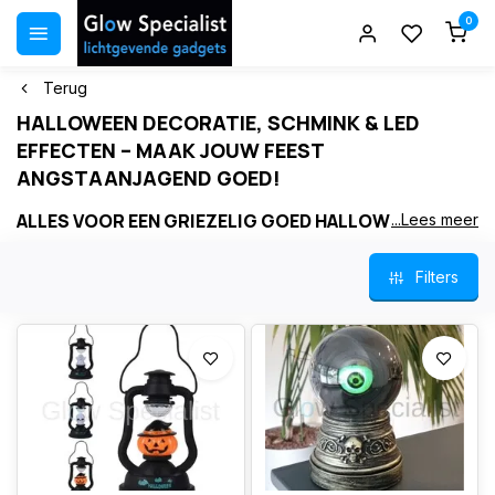
0
Terug
HALLOWEEN DECORATIE, SCHMINK & LED
EFFECTEN – MAAK JOUW FEEST
ANGSTAANJAGEND GOED!
ALLES VOOR EEN GRIEZELIG GOED HALLOWEEN
...Lees meer
Halloween komt eraan! Bij Glow Specialist vind je alles om jouw
Filters
feest, tuin of outfit om te toveren tot een
angstaanjagend
spektakel
. Van levensechte figuren tot lichtgevende accessoires
– ons assortiment biedt alles voor een onvergetelijke Halloween-
ervaring .
Ontdek
LED decoratie
,
bewegende figuren
,
professionele
schmink
,
glow-in-the-dark accessoires
en
Halloween
maskers
met EL‑wire of UV‑effecten . Perfect voor feesten,
trick‑or‑treat, thema-avonden en tuindecoratie .