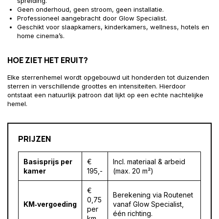
spreiding.
Geen onderhoud, geen stroom, geen installatie.
Professioneel aangebracht door Glow Specialist.
Geschikt voor slaapkamers, kinderkamers, wellness, hotels en
home cinema’s.
HOE ZIET HET ERUIT?
Elke sterrenhemel wordt opgebouwd uit honderden tot duizenden
sterren in verschillende groottes en intensiteiten. Hierdoor
ontstaat een natuurlijk patroon dat lijkt op een echte nachtelijke
hemel.
PRIJZEN
Basisprijs per
€
Incl. materiaal & arbeid
kamer
195,-
(max. 20 m²)
€
Berekening via Routenet
0,75
KM‑vergoeding
vanaf Glow Specialist,
per
één richting.
km