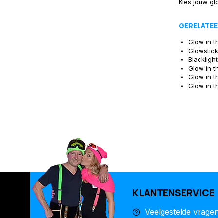
Kies jouw gl
GERELATEE
Glow in t
Glowstick
Blackligh
Glow in t
Glow in 
Glow in t
KLANTENSERVICE
Veelgestelde vrage