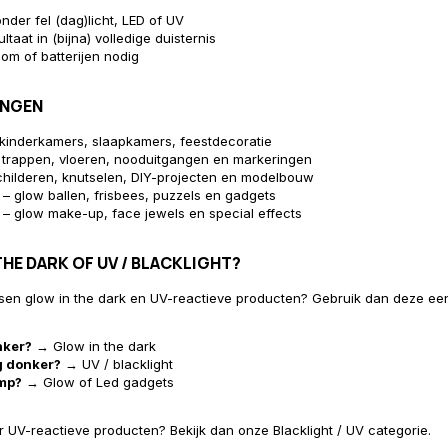
nder fel (dag)licht, LED of UV
ltaat in (bijna) volledige duisternis
om of batterijen nodig
INGEN
kinderkamers, slaapkamers, feestdecoratie
 trappen, vloeren, nooduitgangen en markeringen
hilderen, knutselen, DIY-projecten en modelbouw
– glow ballen, frisbees, puzzels en gadgets
– glow make-up, face jewels en special effects
HE DARK OF UV / BLACKLIGHT?
ussen glow in the dark en UV-reactieve producten? Gebruik dan deze e
nker?
→ Glow in the dark
ig donker?
→ UV / blacklight
mp?
→ Glow of Led gadgets
r UV-reactieve producten? Bekijk dan onze
Blacklight / UV categorie
.