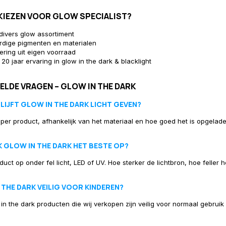
IEZEN VOOR GLOW SPECIALIST?
divers glow assortiment
dige pigmenten en materialen
vering uit eigen voorraad
20 jaar ervaring in glow in the dark & blacklight
ELDE VRAGEN – GLOW IN THE DARK
LIJFT GLOW IN THE DARK LICHT GEVEN?
 per product, afhankelijk van het materiaal en hoe goed het is opgeladen
K GLOW IN THE DARK HET BESTE OP?
uct op onder fel licht, LED of UV. Hoe sterker de lichtbron, hoe feller h
 THE DARK VEILIG VOOR KINDEREN?
w in the dark producten die wij verkopen zijn veilig voor normaal gebru