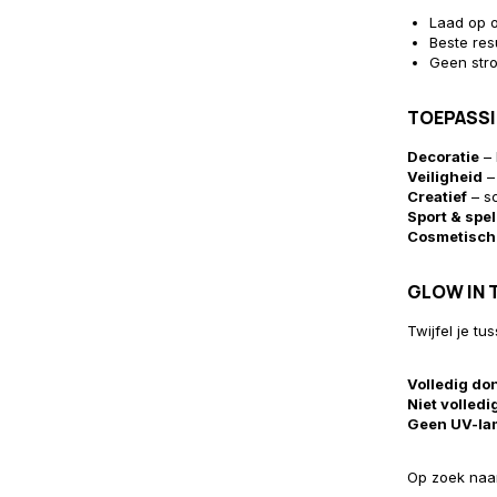
Laad op o
Beste resu
Geen stro
TOEPASS
Decoratie
– 
Veiligheid
–
Creatief
– sc
Sport & spel
Cosmetisch
GLOW IN T
Twijfel je t
Volledig do
Niet volled
Geen UV-la
Op zoek naa