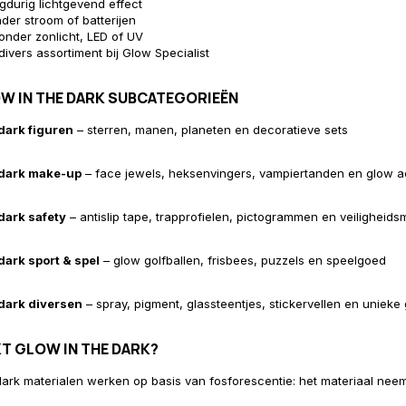
ngdurig lichtgevend effect
der stroom of batterijen
onder zonlicht, LED of UV
divers assortiment bij Glow Specialist
W IN THE DARK SUBCATEGORIEËN
dark figuren
– sterren, manen, planeten en decoratieve sets
 dark make-up
– face jewels, heksenvingers, vampiertanden en glow a
dark safety
– antislip tape, trapprofielen, pictogrammen en veiligheid
dark sport & spel
– glow golfballen, frisbees, puzzels en speelgoed
 dark diversen
– spray, pigment, glassteentjes, stickervellen en unieke
T GLOW IN THE DARK?
dark materialen werken op basis van fosforescentie: het materiaal neemt