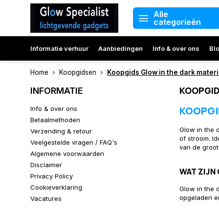
Alle
categorieën
Informatie verhuur
Aanbiedingen
Info & over ons
Bl
Home
Koopgidsen
Koopgids Glow in the dark mater
KOOPGID
INFORMATIE
KOOPGI
Info & over ons
Betaalmethoden
Glow in the 
Verzending & retour
of stroom. I
Veelgestelde vragen / FAQ's
van de groot
Algemene voorwaarden
Disclaimer
WAT ZIJN
Privacy Policy
Cookieverklaring
Glow in the 
opgeladen en
Vacatures