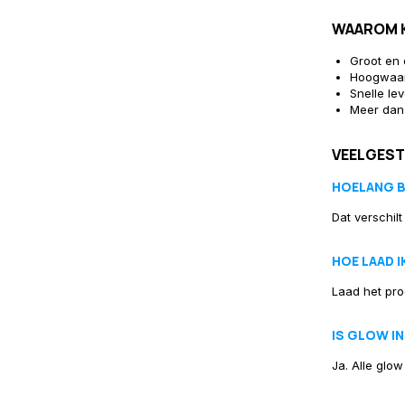
WAAROM K
Groot en 
Hoogwaar
Snelle le
Meer dan 
VEELGEST
HOELANG B
Dat verschilt
HOE LAAD I
Laad het prod
IS GLOW IN
Ja. Alle glo