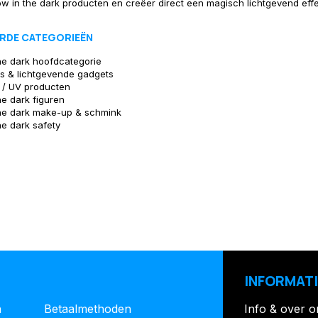
ow in the dark producten en creëer direct een magisch lichtgevend effe
RDE CATEGORIEËN
he dark hoofdcategorie
s & lichtgevende gadgets
t / UV producten
he dark figuren
the dark make-up & schmink
he dark safety
INFORMATI
n
Betaalmethoden
Info & over o