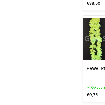
€38,50
HAWAII K
Op voor
€0,75