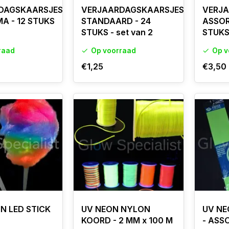
DAGSKAARSJES
VERJAARDAGSKAARSJES
VERJ
A - 12 STUKS
STANDAARD - 24
ASSORT
STUKS - set van 2
STUK
raad
Op voorraad
Op v
€1,25
€3,50
IN LED STICK
UV NEON NYLON
UV NE
KOORD - 2 MM x 100 M
- ASS