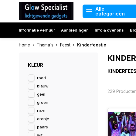
Alle
categorieën
Informatie verhuur
Aanbiedingen
Info & over ons
Bl
Home
Thema's
Feest
Kinderfeestje
KINDER
KLEUR
KINDERFEES
rood
Een kinderfeest
blauw
gadgets waarme
229 Producte
Glowarmbandjes 
geel
LED foamsticks
groen
Neon feestpakk
Glow in the dar
roze
LED diademen &
oranje
paars
Bekijk hierond
wit