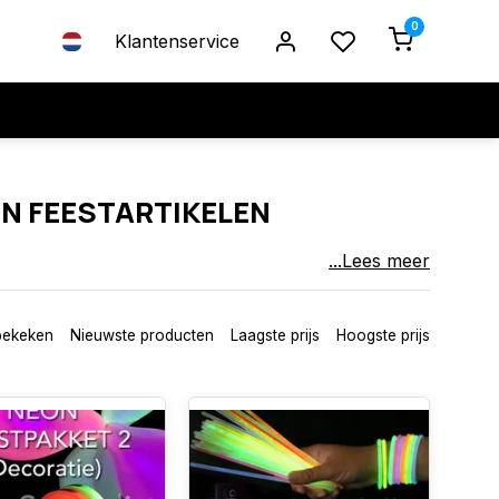
0
Klantenservice
ON FEESTARTIKELEN
...Lees meer
jzonder met vrolijke glow‑artikelen, neon decoratie en LED
bekeken
Nieuwste producten
Laagste prijs
Hoogste prijs
 een lichtgevend avontuur.