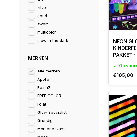
zilver
goud
zwart
multicolor
glow in the dark
NEON GL
KINDERFE
PAKKET -
MERKEN
Op voor
Alle merken
€105,00
Apollo
BeamZ
FREE COLOR
Folat
Glow Specialist
Grundig
Montana Cans