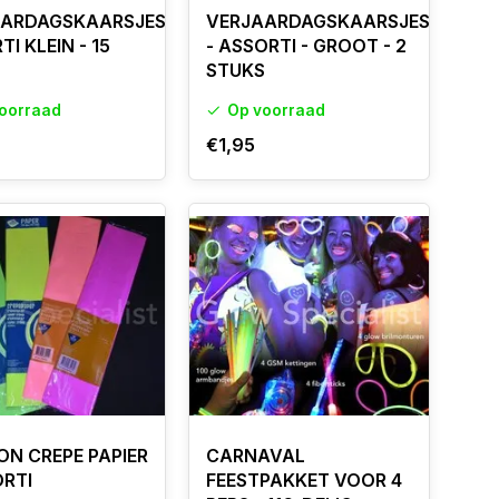
AARDAGSKAARSJES
VERJAARDAGSKAARSJES
I KLEIN - 15
- ASSORTI - GROOT - 2
S
STUKS
oorraad
Op voorraad
€1,95
ON CREPE PAPIER
CARNAVAL
ORTI
FEESTPAKKET VOOR 4