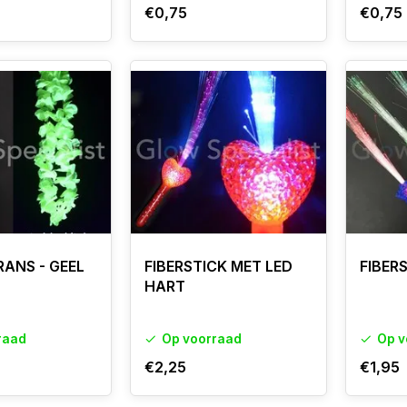
€0,75
€0,75
RANS - GEEL
FIBERSTICK MET LED
FIBER
HART
raad
Op voorraad
Op v
€2,25
€1,95