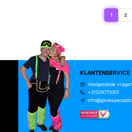
1
2
KLANTENSERVICE
Veelgestelde vrage
+31529711001
info@glowspecialist