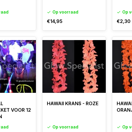
raad
Op voorraad
Op v
€14,95
€2,30
L
HAWAII KRANS - ROZE
HAWAI
KET VOOR 12
ORAN
N
raad
Op voorraad
Op v