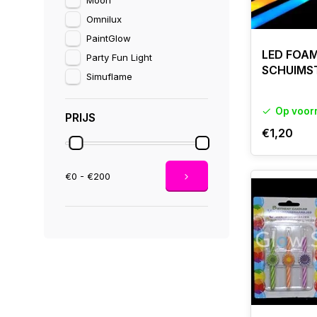
Moon
Omnilux
PaintGlow
LED FOAM
Party Fun Light
SCHUIMS
Simuflame
Op voor
PRIJS
€1,20
€0 - €200