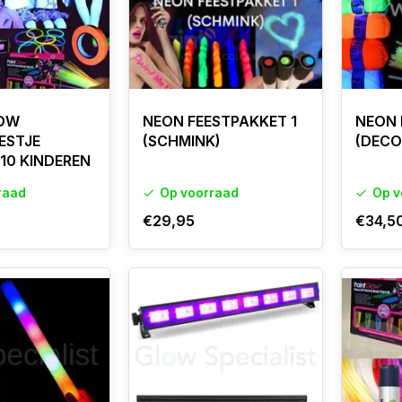
OW
NEON FEESTPAKKET 1
NEON 
ESTJE
(SCHMINK)
(DECO
 10 KINDEREN
raad
Op voorraad
Op v
€29,95
€34,5