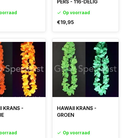
PERS - 116-DELIG
oorraad
Op voorraad
€19,95
I KRANS -
HAWAII KRANS -
JE
GROEN
oorraad
Op voorraad