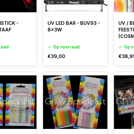
STICK -
UV LED BAR - BUV93 -
UV / 
TAAF
8x3W
FEEST
(COSM
raad
Op voorraad
Op v
€39,00
€38,9