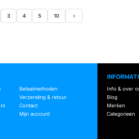
3
4
5
10
INFORMATI
n
Betaalmethoden
Info & over o
Verzending & retour
Blog
.nl
Contact
Merken
Mijn account
Categorieën