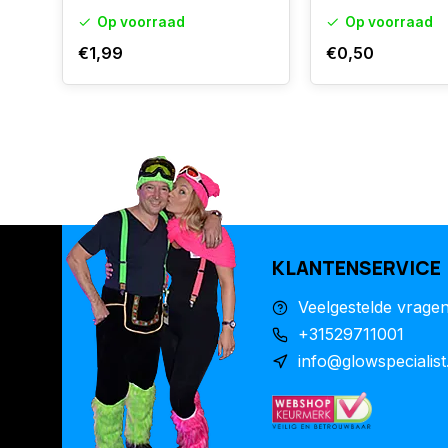
Op voorraad
Op voorraad
€1,99
€0,50
KLANTENSERVICE
Veelgestelde vrage
+31529711001
info@glowspecialist