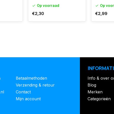
Op voorraad
Op voo
€2,30
€2,99
INFORMATI
n
Betaalmethoden
Info & over o
Verzending & retour
Blog
.nl
Contact
Merken
Mijn account
Categorieën