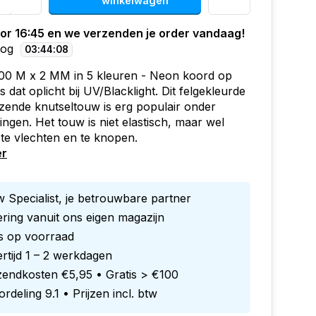
winkelwagen
oor 16:45 en we verzenden je order vandaag!
nog
03
:
44
:
07
100 M x 2 MM in 5 kleuren - Neon koord op
 dat oplicht bij UV/Blacklight. Dit felgekleurde
zende knutseltouw is erg populair onder
lingen. Het touw is niet elastisch, maar wel
 te vlechten en te knopen.
er
 Specialist, je betrouwbare partner
ring vanuit ons eigen magazijn
es op voorraad
rtijd 1 – 2 werkdagen
zendkosten €5,95 • Gratis > €100
rdeling 9.1 • Prijzen incl. btw