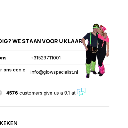
DIG? WE STAAN VOOR U KLAAR!
ons
+31529711001
r ons een e-
info@glowspecialist.nl
4576
customers give us a 9.1 at
EKEKEN