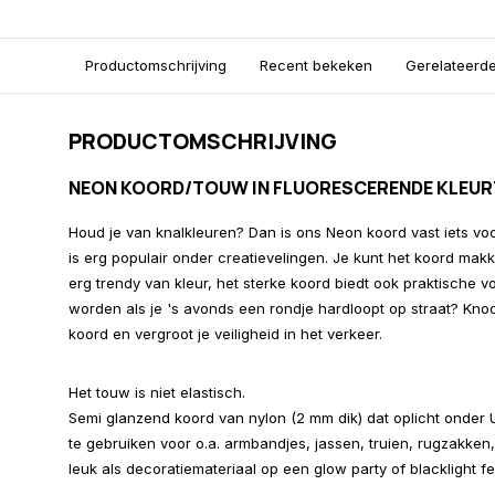
Productomschrijving
Recent bekeken
Gerelateerd
PRODUCTOMSCHRIJVING
NEON KOORD/TOUW IN FLUORESCERENDE KLEUR
Houd je van knalkleuren? Dan is ons Neon koord vast iets voo
is erg populair onder creatievelingen. Je kunt het koord makke
erg trendy van kleur, het sterke koord biedt ook praktische v
worden als je 's avonds een rondje hardloopt op straat? K
koord en vergroot je veiligheid in het verkeer.
Het touw is niet elastisch.
Semi glanzend koord van nylon (2 mm dik) dat oplicht onder UV
te gebruiken voor o.a. armbandjes, jassen, truien, rugzakke
leuk als decoratiemateriaal op een glow party of blacklight f