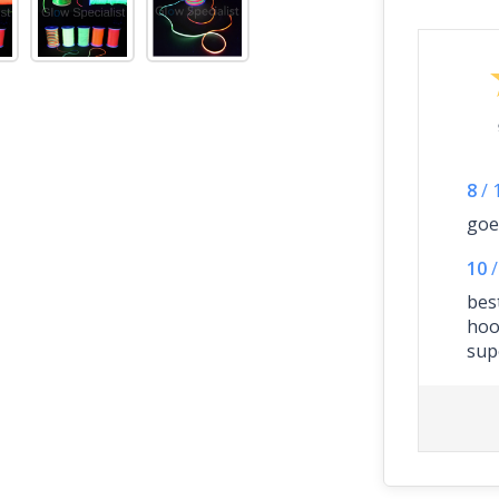
8
/
goe
10
/
best
hoo
sup
ver