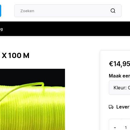
og
 X 100 M
€14,9
Maak ee
Kleur: 
Levert
-