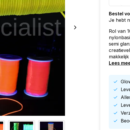
Bestel v
Je hebt 
Rol van 
nylonbasis
semi glan
creatieve
makkelijk
Lees me
Glow
Leve
All
Leve
Ver
Beoo