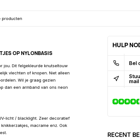
e producten
HULP NO
TJES OP NYLONBASIS
Bel 
r jou. Dit felgekleurde knutseltouw
lijk vlechten of knopen. Niet alleen
Stuu
oordelen. Wil je graag gezien
mail
noop dan een armband van ons neon
-licht / blacklight. Zeer decoratief
n, knikkerzakjes, macrame enz. Ook
eest.
RECENT B