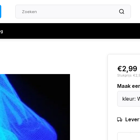
og
€2,99
Stukprijs: €2,
Maak ee
kleur: 
Levert