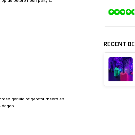
 op de betere neon party's.
RECENT B
worden geruild of geretourneerd en
4 dagen.