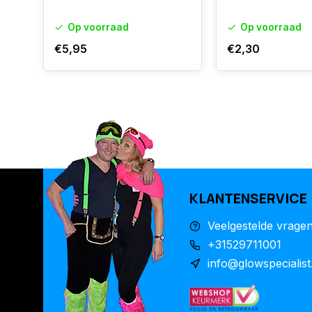
Op voorraad
Op voorraad
€5,95
€2,30
KLANTENSERVICE
Veelgestelde vrage
+31529711001
info@glowspecialist