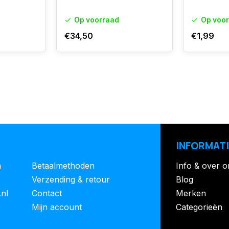
Op voorraad
Op voo
€34,50
€1,99
INFORMATI
n
Betaalmethoden
Info & over o
Verzending & retour
Blog
.nl
Contact
Merken
Mijn account
Categorieën