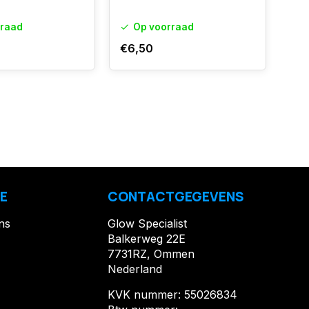
rraad
Op voorraad
€6,50
€6
E
CONTACTGEGEVENS
ns
Glow Specialist
Balkerweg 22E
7731RZ, Ommen
Nederland
KVK nummer: 55026834