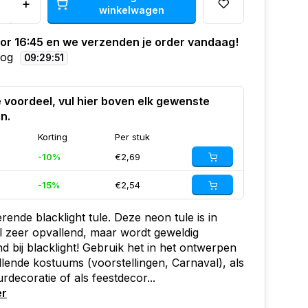
+
winkelwagen
oor 16:45 en we verzenden je order vandaag!
nog
09
:
29
:
50
 voordeel, vul hier boven elk gewenste
in.
Korting
Per stuk
-10%
€2,69
-15%
€2,54
rende blacklight tule. Deze neon tule is in
al zeer opvallend, maar wordt geweldig
nd bij blacklight! Gebruik het in het ontwerpen
lende kostuums (voorstellingen, Carnaval), als
decoratie of als feestdecor...
er