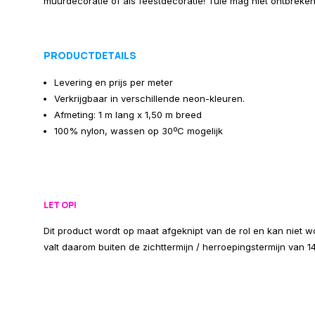
muurdecoratie of als feestdecoratie! Tule mag niet ontbreken
PRODUCTDETAILS
Levering en prijs per meter
Verkrijgbaar in verschillende neon-kleuren.
Afmeting: 1 m lang x 1,50 m breed
100% nylon, wassen op 30ºC mogelijk
LET OP!
Dit product wordt op maat afgeknipt van de rol en kan niet 
valt daarom buiten de zichttermijn / herroepingstermijn van 1