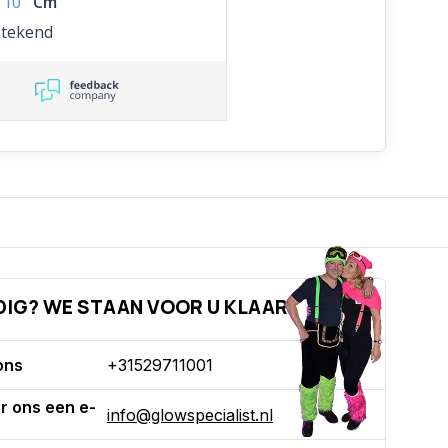
10
Cm
stekend
DIG? WE STAAN VOOR U KLAAR!
ons
+31529711001
r ons een e-
info@glowspecialist.nl