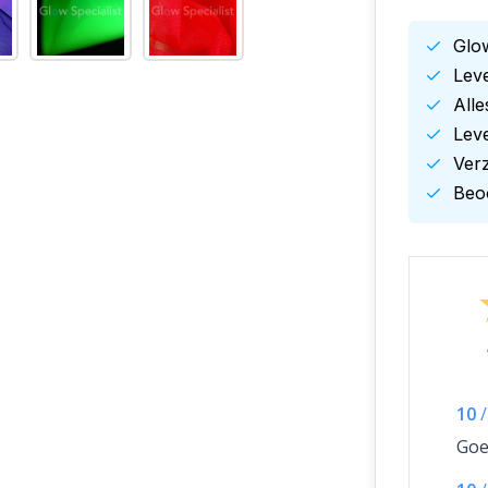
Glow
Leve
All
Leve
Ver
Beoo
10
/
Goe