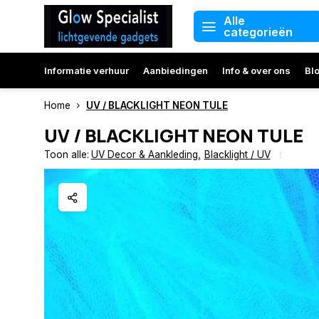
Alle
categorieën
Informatie verhuur
Aanbiedingen
Info & over ons
Bl
Home
UV / BLACKLIGHT NEON TULE
UV / BLACKLIGHT NEON TULE
Toon alle:
UV Decor & Aankleding
,
Blacklight / UV