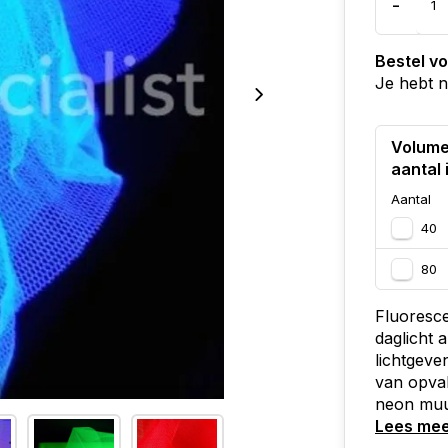
-
Bestel v
Je hebt 
Volume
aantal 
Aantal
40
80
Fluoresce
daglicht 
lichtgeve
van opval
neon muur
Lees me