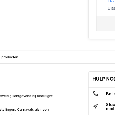
10
/
Uit
e producten
HULP NO
Bel 
weldig lichtgevend bij blacklight!
Stuu
mail
tellingen, Carnaval), als neon