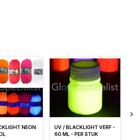
ACKLIGHT NEON
UV / BLACKLIGHT VERF -
EUR
OL
60 ML - PER STUK
CO