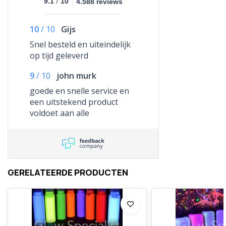
/
9.1
10
4.588 reviews
10
/
10
Gijs
Snel besteld en uiteindelijk
op tijd geleverd
9
/
10
john murk
goede en snelle service en
een uitstekend product
voldoet aan alle
verwachtingen
GERELATEERDE PRODUCTEN