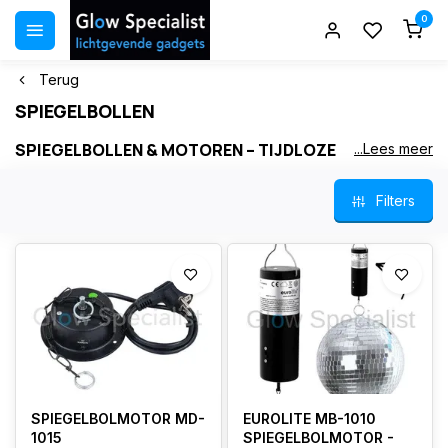
0
Terug
SPIEGELBOLLEN
SPIEGELBOLLEN & MOTOREN – TIJDLOZE
...Lees meer
KLASSIEKERS VOOR FEEST, DANSVLOER EN
EVENEMENT
Filters
Spiegelbollen zijn
iconische lichteffecten
die direct sfeer
creëren op feest, dansvloer of podium .
Met de juiste motor en verlichting ontstaat een
bewegend,
sprankelend lichteffect
dat perfect past bij DJ’s, thuisfeesten,
horeca en dansscholen .
SPIEGELBOLMOTOR MD-
EUROLITE MB-1010
1015
SPIEGELBOLMOTOR -