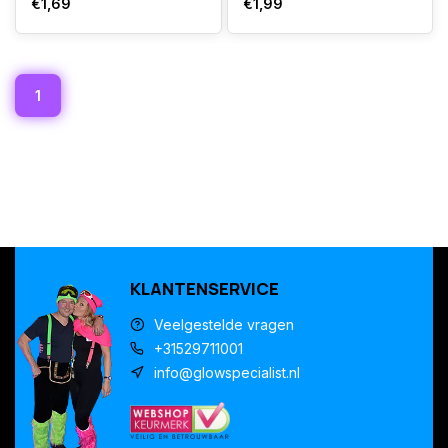
€1,69
€1,99
1
KLANTENSERVICE
Veelgestelde vragen
+31529711001
info@glowspecialist.nl