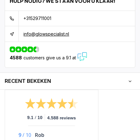
HULP NODIG? WE STAAN VOOR U KLAAR!
+31529711001
info@glowspecialist.nl
4588
customers give us a 9.1 at
RECENT BEKEKEN
/
9.1
10
4.588 reviews
9
/
10
Rob