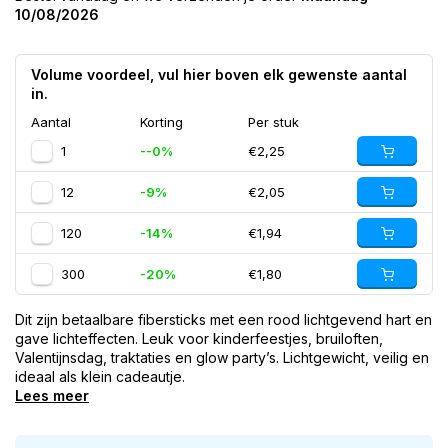
10/08/2026
Volume voordeel, vul hier boven elk gewenste aantal
in.
Aantal
Korting
Per stuk
1
--0%
€2,25
12
-9%
€2,05
120
-14%
€1,94
300
-20%
€1,80
Dit zijn betaalbare fibersticks met een rood lichtgevend hart en
gave lichteffecten. Leuk voor kinderfeestjes, bruiloften,
Valentijnsdag, traktaties en glow party’s. Lichtgewicht, veilig en
ideaal als klein cadeautje.
Lees meer