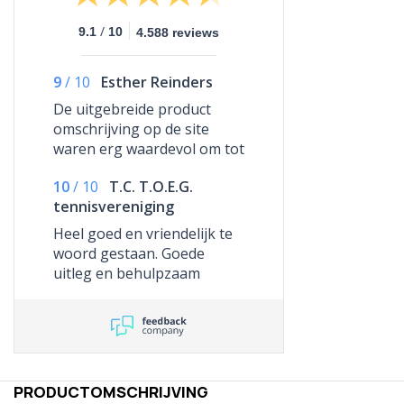
/
9.1
10
4.588 reviews
9
/
10
Esther Reinders
De uitgebreide product
omschrijving op de site
waren erg waardevol om tot
een keuze te komen. Extra
10
/
10
T.C. T.O.E.G.
leuk was de toevoeging in
tennisvereniging
welke setting een product
het beste tot z’n recht komt.
Heel goed en vriendelijk te
(Formaat blacklight). Alles
woord gestaan. Goede
was van zeer goede
uitleg en behulpzaam
kwaliteit. Prijs kwaliteit
verhouding uitstekend! Ik
zou alleen wat kritischer
zijn richting de leveranciers.
Ze zeggen bijv. 2 x 1mtr
gordijn op de verpakking,
PRODUCTOMSCHRIJVING