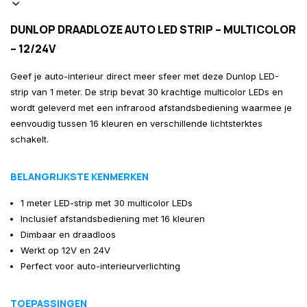
maar er zit er maar 1 in. Ze
zeggen ook meer slinger
DUNLOP DRAADLOZE AUTO LED STRIP – MULTICOLOR
lengtes te leveren dan
werkelijk in de verpakking
– 12/24V
zit. (Decoratie pakket)
Geef je auto-interieur direct meer sfeer met deze Dunlop LED-
strip van 1 meter. De strip bevat 30 krachtige multicolor LEDs en
wordt geleverd met een infrarood afstandsbediening waarmee je
eenvoudig tussen 16 kleuren en verschillende lichtsterktes
schakelt.
BELANGRIJKSTE KENMERKEN
1 meter LED-strip met 30 multicolor LEDs
Inclusief afstandsbediening met 16 kleuren
Dimbaar en draadloos
Werkt op 12V en 24V
Perfect voor auto-interieurverlichting
TOEPASSINGEN