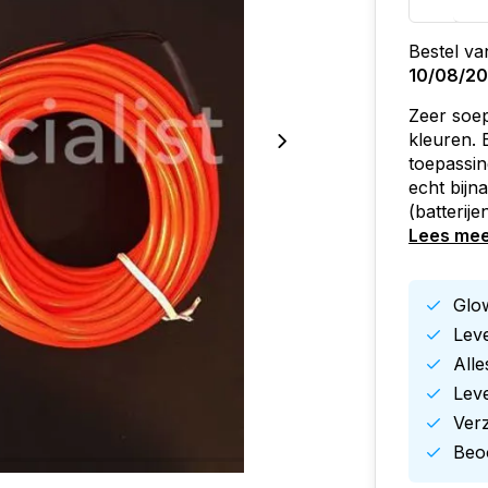
Bestel v
10/08/2
Zeer soep
kleuren. 
toepassin
echt bijn
(batterij
Lees me
Glow
Leve
All
Leve
Ver
Beoo