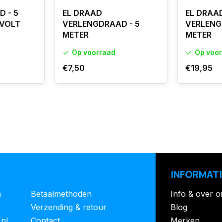
D - 5
EL DRAAD
EL DRAA
 VOLT
VERLENGDRAAD - 5
VERLENG
METER
METER
Op voorraad
Op voo
€7,50
€19,95
INFORMATI
n
Betaalmethoden
Info & over o
Verzending & retour
Blog
.nl
Contact
Merken