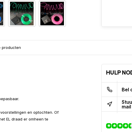
e producten
HULP NO
Bel 
 toepasbaar.
Stuu
mail
voorstellingen en optochten. Of
het EL draad er omheen te