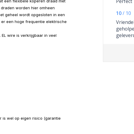
Perfect
it een flexibele koperen draad met
e draden worden hier omheen
10
/
10
et geheel wordt opgesloten in een
Vriendel
r er een hoge frequentie elektrische
geholpen
gelever
 EL wire is verkrijgbaar in veel
r is wel op eigen risico (garantie