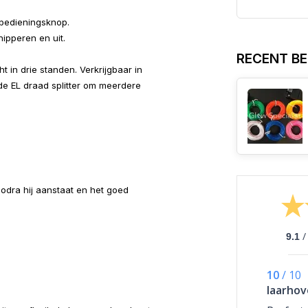
 bedieningsknop.
nipperen en uit.
RECENT B
t in drie standen. Verkrijgbaar in
 de EL draad splitter om meerdere
r zodra hij aanstaat en het goed
/
9.1
10
/
10
laarho