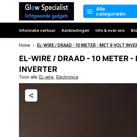
Alle
categorieën
Informatie verhuur
Aanbiedingen
Info & over ons
Bl
Home
EL-WIRE / DRAAD - 10 METER - MET 9 VOLT INV
EL-WIRE / DRAAD - 10 METER -
INVERTER
Toon alle:
EL-wire
,
Electronica