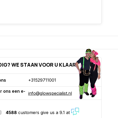
DIG? WE STAAN VOOR U KLAAR!
ons
+31529711001
r ons een e-
info@glowspecialist.nl
4588
customers give us a 9.1 at