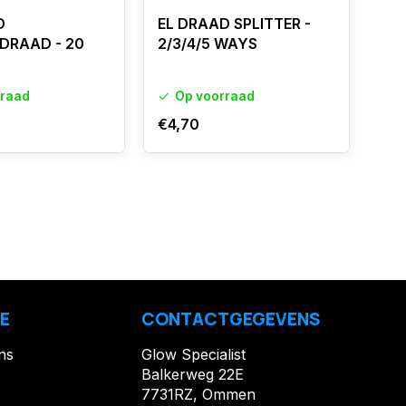
D
EL DRAAD SPLITTER -
EL
DRAAD - 20
2/3/4/5 WAYS
VE
ME
rraad
Op voorraad
€4,70
€11
E
CONTACTGEGEVENS
ns
Glow Specialist
Balkerweg 22E
7731RZ, Ommen