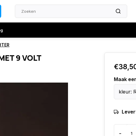
og
ERTER
 MET 9 VOLT
€38,5
Maak ee
kleur: 
Levert
-