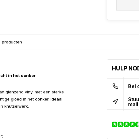
e producten
HULP NO
icht in het donker.
Bel 
van glanzend vinyl met een sterke
Stuu
htige gloed in het donker. Ideaal
mail
en knutselwerk.
r;