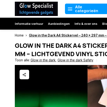
Alle
categorieën
Informatie verhuur
Aanbiedingen
Info & over ons
Bl
Home
Glow in the Dark A4 Stickervel – 240 x 297 mm 
GLOW IN THE DARK A4 STICKER
MM – LICHTGEVEND VINYL ST
Toon alle:
Glow in the dark
,
Glow in the dark Safety