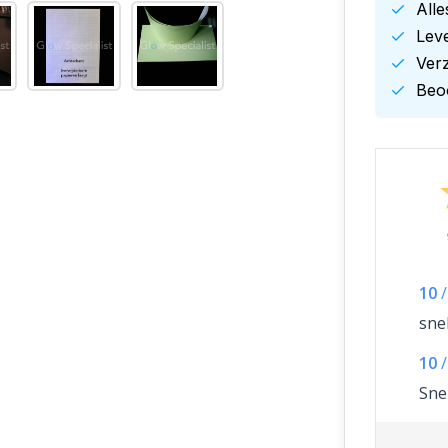
All
Leve
Ver
Beoo
10
/
sne
10
/
Sne