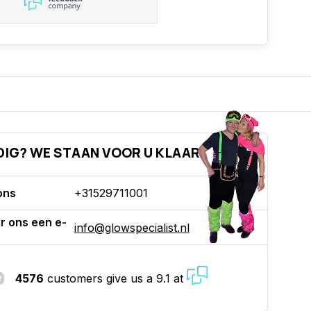
DIG? WE STAAN VOOR U KLAAR!
ons
+31529711001
r ons een e-
info@glowspecialist.nl
4576
customers give us a 9.1 at