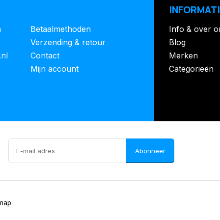
INFORMATI
n
Betaalmethoden
Info & over o
Verzending & retour
Blog
.nl
Contact
Merken
Mijn account
Categorieën
Abonneer
emap