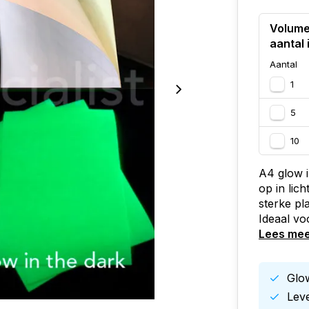
Volume
aantal 
Aantal
1
5
10
A4 glow i
op in lich
sterke pl
Ideaal vo
Lees me
Glow
Leve