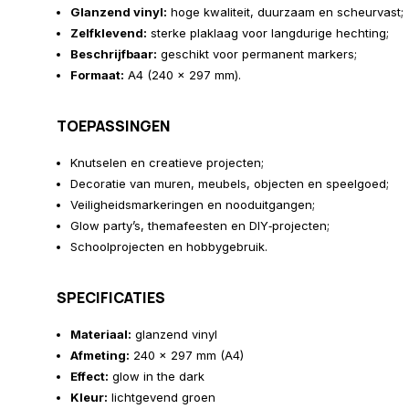
Glanzend vinyl:
hoge kwaliteit, duurzaam en scheurvast;
Zelfklevend:
sterke plaklaag voor langdurige hechting;
Beschrijfbaar:
geschikt voor permanent markers;
Formaat:
A4 (240 x 297 mm).
TOEPASSINGEN
Knutselen en creatieve projecten;
Decoratie van muren, meubels, objecten en speelgoed;
Veiligheidsmarkeringen en nooduitgangen;
Glow party’s, themafeesten en DIY‑projecten;
Schoolprojecten en hobbygebruik.
SPECIFICATIES
Materiaal:
glanzend vinyl
Afmeting:
240 x 297 mm (A4)
Effect:
glow in the dark
Kleur:
lichtgevend groen