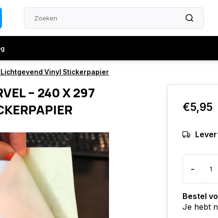
og
– Lichtgevend Vinyl Stickerpapier
VEL – 240 X 297
€5,95
ICKERPAPIER
Levert
-
Bestel v
Je hebt 