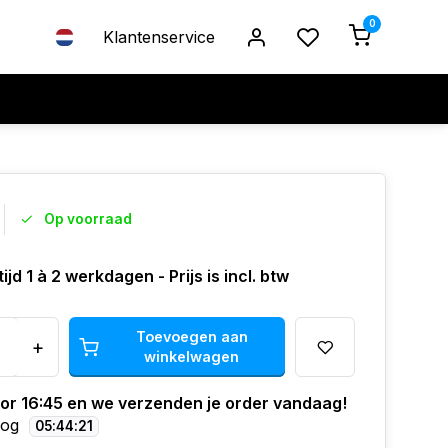
0
Klantenservice
Op voorraad
ijd 1 à 2 werkdagen - Prijs is incl. btw
Toevoegen aan
+
winkelwagen
oor 16:45 en we verzenden je order vandaag!
nog
05
:
44
:
20