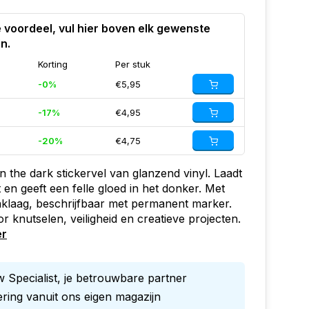
 voordeel, vul hier boven elk gewenste
in.
Korting
Per stuk
-0%
€5,95
-17%
€4,95
-20%
€4,75
n the dark stickervel van glanzend vinyl. Laadt
t en geeft een felle gloed in het donker. Met
aklaag, beschrijfbaar met permanent marker.
or knutselen, veiligheid en creatieve projecten.
er
 Specialist, je betrouwbare partner
ring vanuit ons eigen magazijn