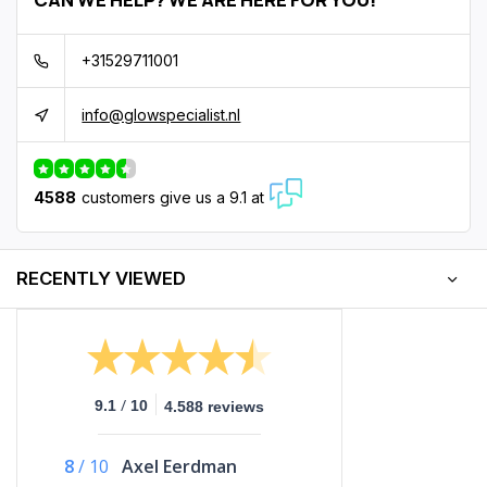
+31529711001
info@glowspecialist.nl
4588
customers give us a 9.1 at
RECENTLY VIEWED
/
9.1
10
4.588 reviews
8
/
10
Axel Eerdman