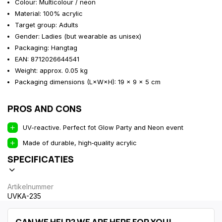
Colour: Multicolour / neon
Material: 100% acrylic
Target group: Adults
Gender: Ladies (but wearable as unisex)
Packaging: Hangtag
EAN: 8712026644541
Weight: approx. 0.05 kg
Packaging dimensions (L×W×H): 19 × 9 × 5 cm
PROS AND CONS
UV-reactive. Perfect fot Glow Party and Neon event
Made of durable, high‑quality acrylic
SPECIFICATIES
Artikelnummer
UVKA-235
CAN WE HELP? WE ARE HERE FOR YOU!