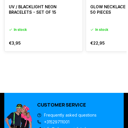
verdwenen en dat ben ik
niet gewend, maar de
UV / BLACKLIGHT NEON
GLOW NECKLACE ​​
BRACELETS - SET OF 15
50 PIECES
informatie erop was helder.
Ik zou hier gewoon
opnieuw bestellen als ik
In stock
In stock
weer een glowfeest heb.
€3,95
€22,95
CUSTOMER SERVICE
Frequently asked questions
+31529711001