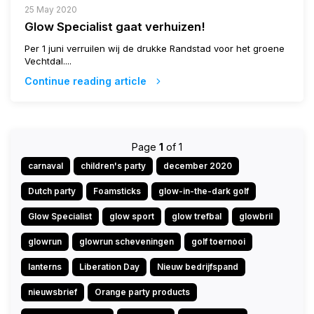
25 May 2020
Glow Specialist gaat verhuizen!
Per 1 juni verruilen wij de drukke Randstad voor het groene
Vechtdal....
Continue reading article
Page
1
of 1
carnaval
children's party
december 2020
Dutch party
Foamsticks
glow-in-the-dark golf
Glow Specialist
glow sport
glow trefbal
glowbril
glowrun
glowrun scheveningen
golf toernooi
lanterns
Liberation Day
Nieuw bedrijfspand
nieuwsbrief
Orange party products