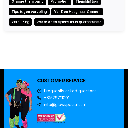
Orange them party
Promotion
Thuisblijf tips
Tips tegen verveling
Van Den Haag naar Ommen
Verhuizing
Wat te doen tijdens thuis quarantaine?
CUSTOMER SERVICE
Frequently asked questions
+31529711001
info@glowspecialist.nl