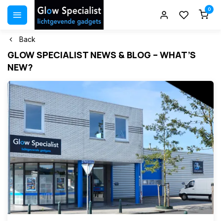
0
Back
GLOW SPECIALIST NEWS & BLOG – WHAT’S
NEW?