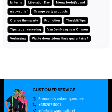
lanterns
Liberation Day
Nieuw bedrijfspand
nieuwsbrief
Orange party products
Orange them party
Promotion
Thuisblijf tips
Tips tegen verveling
Van Den Haag naar Ommen
Verhuizing
Wat te doen tijdens thuis quarantaine?
CUSTOMER SERVICE
Frequently asked questions
+31529711001
info@glowspecialist.nl