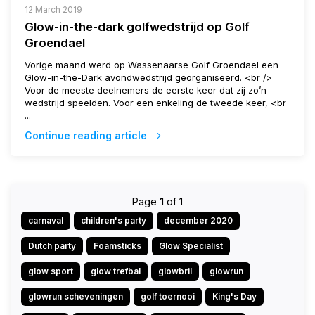
12 March 2019
Glow-in-the-dark golfwedstrijd op Golf
Groendael
Vorige maand werd op Wassenaarse Golf Groendael een
Glow-in-the-Dark avondwedstrijd georganiseerd. <br />
Voor de meeste deelnemers de eerste keer dat zij zo’n
wedstrijd speelden. Voor een enkeling de tweede keer, <br
...
Continue reading article
Page
1
of 1
carnaval
children's party
december 2020
Dutch party
Foamsticks
Glow Specialist
glow sport
glow trefbal
glowbril
glowrun
glowrun scheveningen
golf toernooi
King's Day