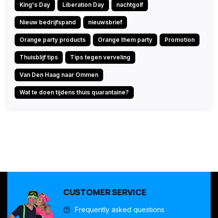
King's Day
Liberation Day
nachtgolf
Nieuw bedrijfspand
nieuwsbrief
Orange party products
Orange them party
Promotion
Thuisblijf tips
Tips tegen verveling
Van Den Haag naar Ommen
Wat te doen tijdens thuis quarantaine?
CUSTOMER SERVICE
Frequently asked questions