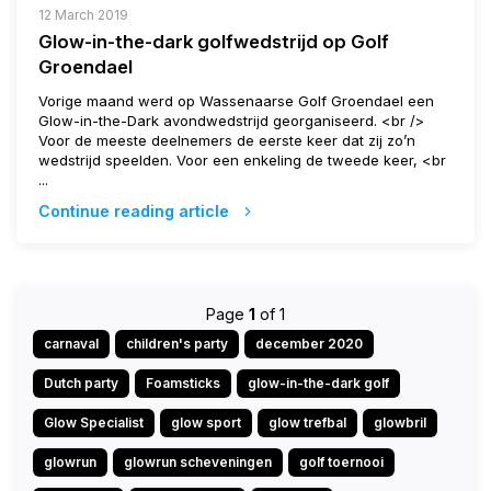
12 March 2019
Glow-in-the-dark golfwedstrijd op Golf
Groendael
Vorige maand werd op Wassenaarse Golf Groendael een
Glow-in-the-Dark avondwedstrijd georganiseerd. <br />
Voor de meeste deelnemers de eerste keer dat zij zo’n
wedstrijd speelden. Voor een enkeling de tweede keer, <br
...
Continue reading article
Page
1
of 1
carnaval
children's party
december 2020
Dutch party
Foamsticks
glow-in-the-dark golf
Glow Specialist
glow sport
glow trefbal
glowbril
glowrun
glowrun scheveningen
golf toernooi