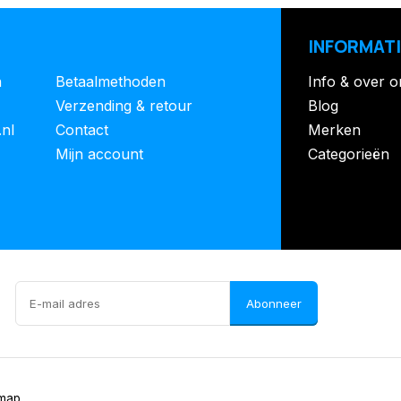
INFORMATI
n
Betaalmethoden
Info & over o
Verzending & retour
Blog
.nl
Contact
Merken
Mijn account
Categorieën
Abonneer
emap