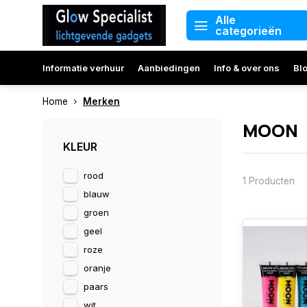
Alle
categorieën
Informatie verhuur
Aanbiedingen
Info & over ons
Bl
Home
Merken
MOON
KLEUR
rood
1 Producten
blauw
groen
geel
roze
oranje
paars
wit