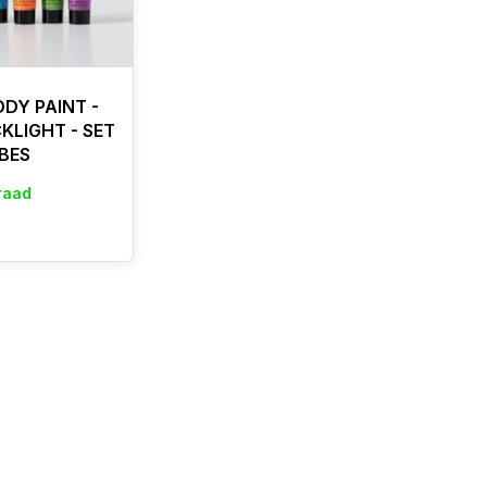
ODY PAINT -
CKLIGHT - SET
BES
raad