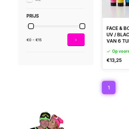
PRIJS
FACE & B
UV / BLA
€0 - €15
VAN 6 TU
Op voor
€13,25
1