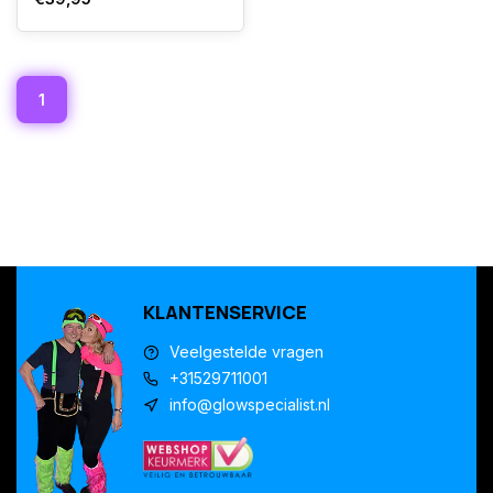
1
KLANTENSERVICE
Veelgestelde vragen
+31529711001
info@glowspecialist.nl