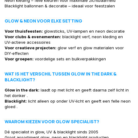
Neon kleding – felle kleuren voor maximale zichtbaarheid
Blacklight ballonnen & decoratie – ideaal voor feestzalen
GLOW & NEON VOOR ELKE SETTING
Voor thuisfeesten:
glowsticks, UV‑lampen en neon decoratie
Voor clubs & evenementen:
blacklight verf, neon kleding en
UV‑actieve accessoires
Voor creatieve projecten:
glow verf en glow materialen voor
DIY‑effecten
Voor groepen:
voordelige sets en bulkverpakkingen
WAT IS HET VERSCHIL TUSSEN GLOW IN THE DARK &
BLACKLIGHT?
Glow in the dark:
laadt op met licht en geeft daarna zelf licht in
het donker .
Blacklight:
licht alleen op onder UV‑licht en geeft een felle neon
gloed .
WAAROM KIEZEN VOOR GLOW SPECIALIST?
Dé specialist in glow, UV & blacklight sinds 2005
Groot assortiment glow, neon en blacklight producten