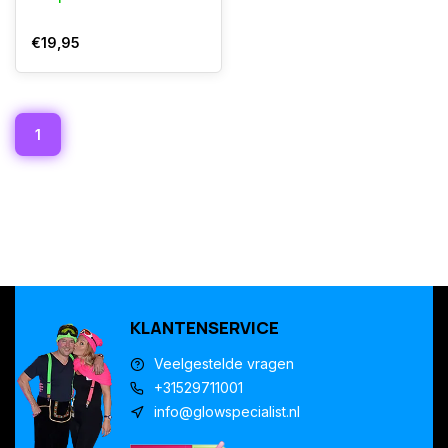
€19,95
1
KLANTENSERVICE
Veelgestelde vragen
+31529711001
info@glowspecialist.nl