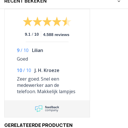
RECENT BEKEKEN
/
9.1
10
4.588 reviews
9
/
10
Lilian
Goed
10
/
10
J. H. Kroeze
Zeer goed. Snel een
medewerker aan de
telefoon. Makkelijk lampjes
( te grote fitting) terug
kunnen sturen. Geld snel
teruggestort.
GERELATEERDE PRODUCTEN