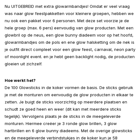
Nu UITGEBREID met extra glowarmbandjes! Omdat er veel vraag
was naar glow feestpakketten voor kleinere groepen, hebben we
nu ook een pakket voor 6 personen. Met deze set voorzie je de
hele groep (max. 6 pers) eenvoudig van glow producten. Met een
glowbril op de neus, een glow bunny diadeem voor op het hoofd,
glowarmbandjes om de pols en ene glow halsketting om de nek is
je outfit direct compleet voor een glow feest, carnaval, neon party
of moonlight event. en je hebt geen backlight nodig, de producten
gloeien uit zichzelf.
Hoe werkt het?
De 100 Glowsticks in de koker vormen de basis. De sticks gebruik
je met de monturen om eenvoudig de glow producten in elkaar te
zetten. Je buigt de sticks voorzichtig op meerdere plaatsen en
schudt ze goed heen en weer (dit kan met meerdere sticks
tegelijk). Vervolgens plaats je de sticks in de meegeleverde
monturen. Hiermee creëer je 3 ronde glow brillen, 3 glow
hartbrillen en 6 glow bunny diadeems. Met de overige glowsticks
en de meegeleverde verbindstukjes in de koker kun je 58