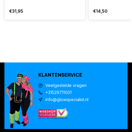
€31,95
€14,50
KLANTENSERVICE
Veelgestelde vragen
+31529711001
info@glowspecialist.nl