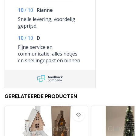
10
/
10
Rianne
Snelle levering, voordelig
geprijsd.
10
/
10
D
Fijne service en
communicatie, alles netjes
en snel ingepakt en binnen
de benoemde levertijd bij
mij thuis aangekomen. Snel
en kwalitatief!
GERELATEERDE PRODUCTEN