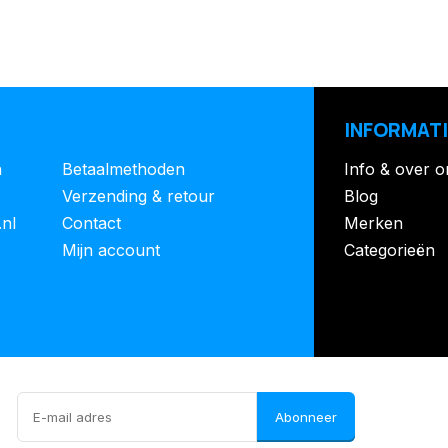
INFORMATI
n
Betaalmethoden
Info & over o
Verzending & retour
Blog
.nl
Contact
Merken
Mijn account
Categorieën
Abonneer