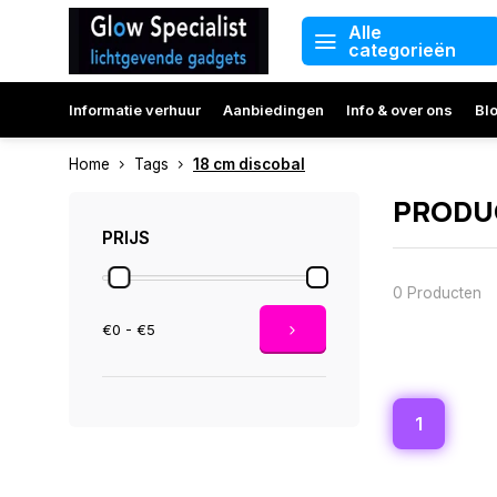
Alle
categorieën
Informatie verhuur
Aanbiedingen
Info & over ons
Bl
Home
Tags
18 cm discobal
PRODUC
PRIJS
0 Producten
€0 - €5
1