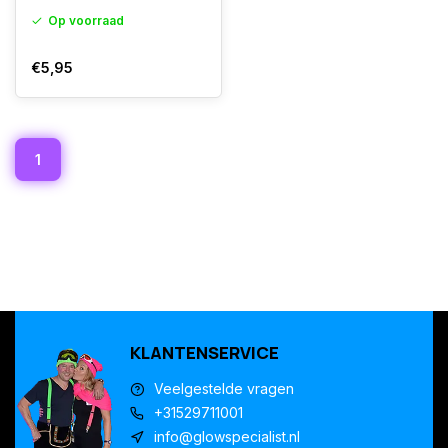
Op voorraad
€5,95
1
KLANTENSERVICE
Veelgestelde vragen
+31529711001
info@glowspecialist.nl