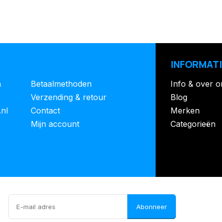
INFORMATI
n
Betaalmethoden
Info & over o
Verzending & retour
Blog
.nl
Contact
Merken
Mijn account
Categorieën
Abonneer