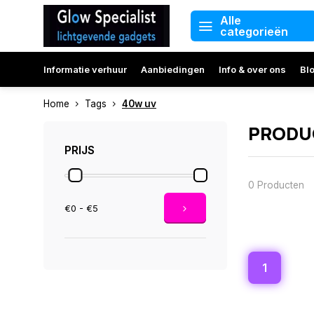
Alle
categorieën
Informatie verhuur
Aanbiedingen
Info & over ons
Bl
Home
Tags
40w uv
PRODU
PRIJS
0 Producten
€0 - €5
1