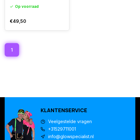
Op voorraad
€49,50
1
KLANTENSERVICE
Veelgestelde vragen
+31529711001
info@glowspecialist.nl