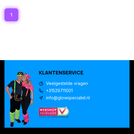
1
KLANTENSERVICE
Veelgestelde vragen
+31529711001
info@glowspecialist.nl