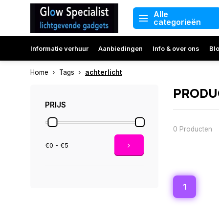
Alle
categorieën
Informatie verhuur
Aanbiedingen
Info & over ons
Bl
Home
Tags
achterlicht
PRODU
PRIJS
0 Producten
€0 - €5
1