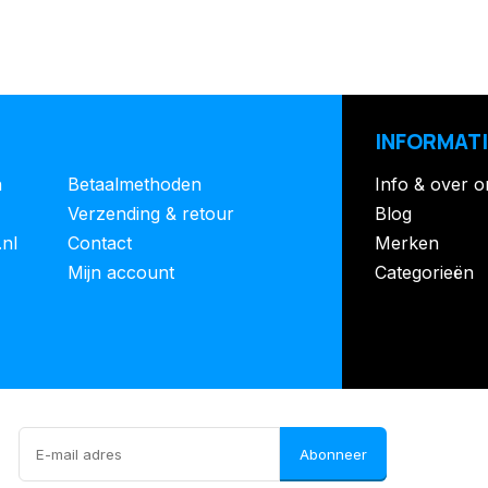
INFORMATI
n
Betaalmethoden
Info & over o
Verzending & retour
Blog
.nl
Contact
Merken
Mijn account
Categorieën
Abonneer