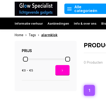
Alle
categorieën
Informatie verhuur
Aanbiedingen
Info & over ons
Bl
Home
Tags
alarmklok
PRODU
PRIJS
0 Producten
€0 - €5
1