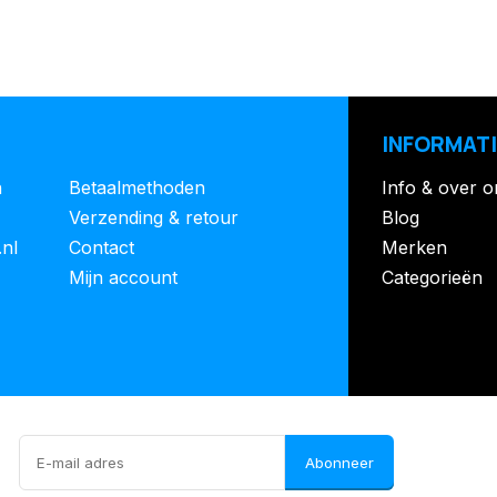
INFORMATI
n
Betaalmethoden
Info & over o
Verzending & retour
Blog
.nl
Contact
Merken
Mijn account
Categorieën
Abonneer