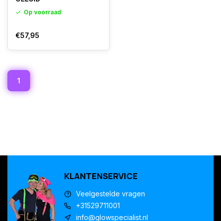
Op voorraad
€57,95
1
KLANTENSERVICE
Veelgestelde vragen
+31529711001
info@glowspecialist.nl