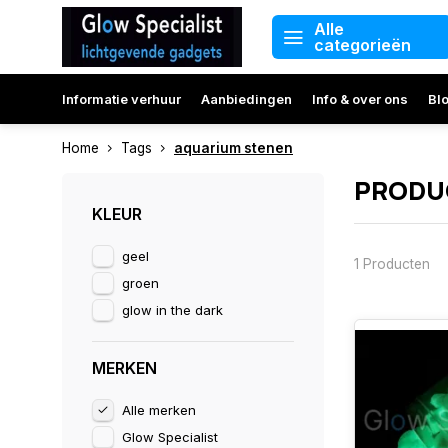
Alle
categorieën
Informatie verhuur
Aanbiedingen
Info & over ons
Bl
Home
Tags
aquarium stenen
PRODU
KLEUR
geel
1 Producten
groen
glow in the dark
MERKEN
Alle merken
Glow Specialist