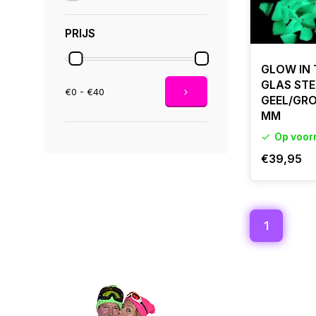
PRIJS
GLOW IN 
GLAS STE
€0 - €40
GEEL/GRO
MM
Op voor
€39,95
1