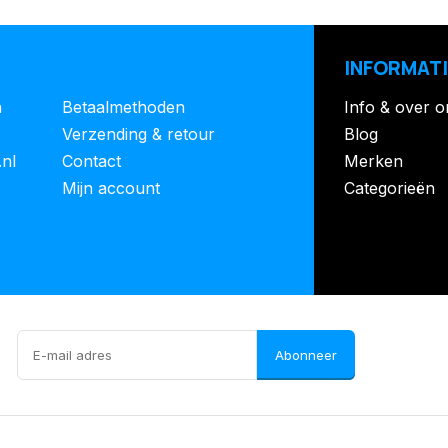
INFORMATI
n
Betaalmethoden
Info & over o
Verzending & retour
Blog
.nl
Contact
Merken
Mijn account
Categorieën
Abonneer