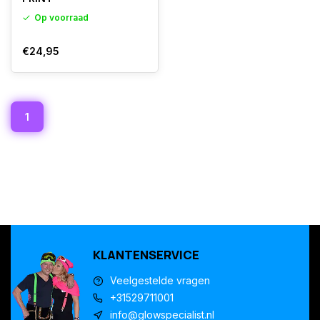
Op voorraad
€24,95
1
KLANTENSERVICE
Veelgestelde vragen
+31529711001
info@glowspecialist.nl