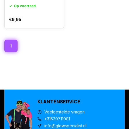
Op voorraad
€9,95
1
KLANTENSERVICE
Veelgestelde vragen
+31529711001
info@glowspecialist.nl