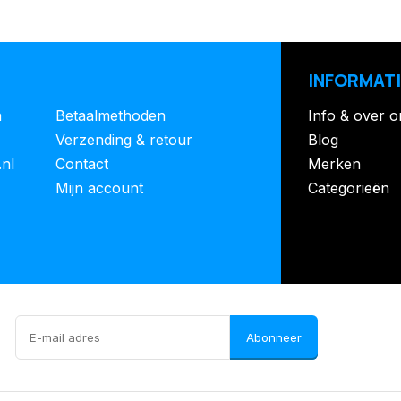
INFORMATI
n
Betaalmethoden
Info & over o
Verzending & retour
Blog
.nl
Contact
Merken
Mijn account
Categorieën
Abonneer