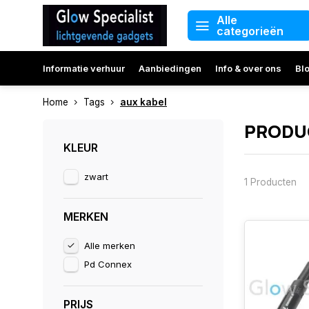
Alle
categorieën
Informatie verhuur
Aanbiedingen
Info & over ons
Bl
Home
Tags
aux kabel
PRODU
KLEUR
zwart
1 Producten
MERKEN
Alle merken
Pd Connex
PRIJS