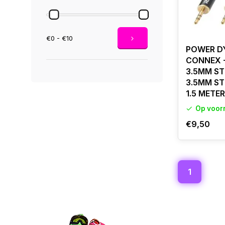
€0 - €10
POWER D
CONNEX -
3.5MM ST
3.5MM ST
1.5 METER
Op voor
€9,50
1