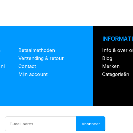
INFORMATI
n
Betaalmethoden
Info & over o
Verzending & retour
Blog
.nl
Contact
Merken
Mijn account
Categorieën
Abonneer