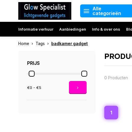
Alle
categorieën
Informatie verhuur
Aanbiedingen
Info & over ons
Bl
Home
Tags
badkamer gadget
PRODU
PRIJS
0 Producten
€0 - €5
1