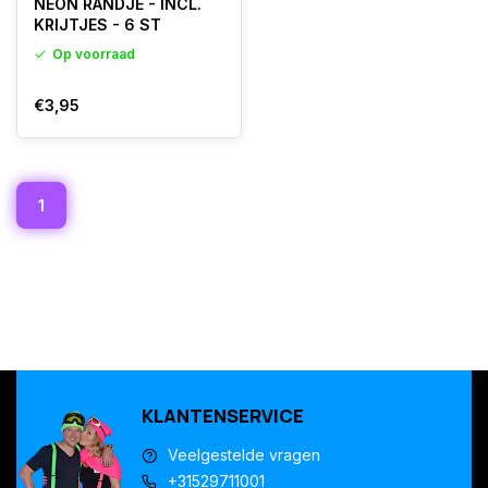
NEON RANDJE - INCL.
KRIJTJES - 6 ST
Op voorraad
€3,95
1
KLANTENSERVICE
Veelgestelde vragen
+31529711001