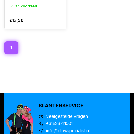
Op voorraad
€13,50
1
KLANTENSERVICE
Veelgestelde vragen
+31529711001
info@glowspecialist.nl